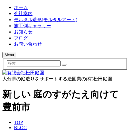
ホーム
会社案内
モルタル造形(モルタルアート)
施工例ギャラリー
お知らせ
ブログ
お問い合わせ
Menu
検
索
大分県の庭造りをサポートする造園業の(有)松田庭園
新しい 庭のすがたえ向けて
豊前市
TOP
BLOG