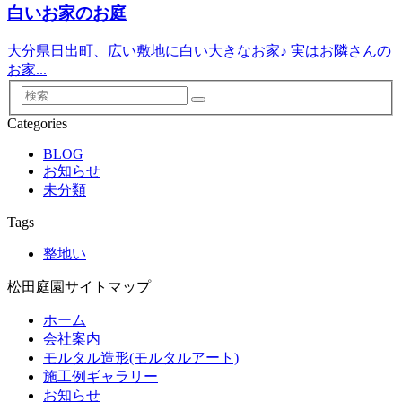
白いお家のお庭
大分県日出町、広い敷地に白い大きなお家♪ 実はお隣さんの
お家...
検
索
Categories
BLOG
お知らせ
未分類
Tags
整地い
松田庭園サイトマップ
ホーム
会社案内
モルタル造形(モルタルアート)
施工例ギャラリー
お知らせ