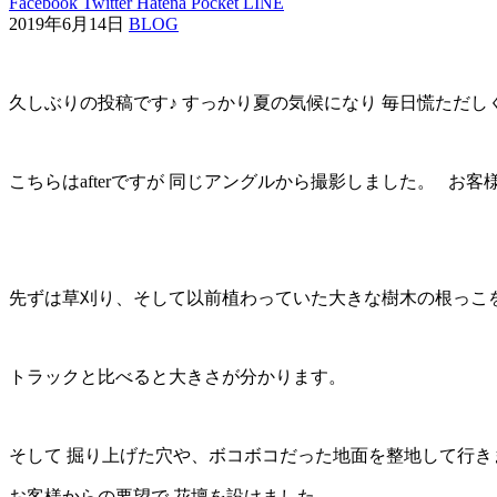
Facebook
Twitter
Hatena
Pocket
LINE
2019年6月14日
BLOG
久しぶりの投稿です♪ すっかり夏の気候になり 毎日慌ただ
こちらはafterですが 同じアングルから撮影しました。 お
先ずは草刈り、そして以前植わっていた大きな樹木の根っこ
トラックと比べると大きさが分かります。
そして 掘り上げた穴や、ボコボコだった地面を整地して行き
お客様からの要望で 花壇を設けました。