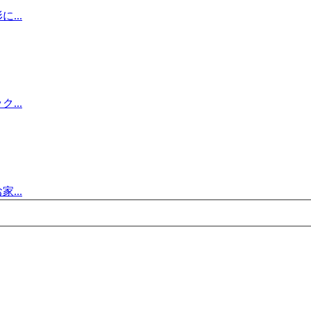
...
...
...