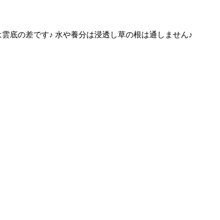
雲底の差です♪ 水や養分は浸透し草の根は通しません♪