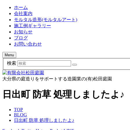
ホーム
会社案内
モルタル造形(モルタルアート)
施工例ギャラリー
お知らせ
ブログ
お問い合わせ
Menu
検索
大分県の庭造りをサポートする造園業の(有)松田庭園
日出町 防草 処理しましたよ♪
TOP
BLOG
日出町 防草 処理しましたよ♪