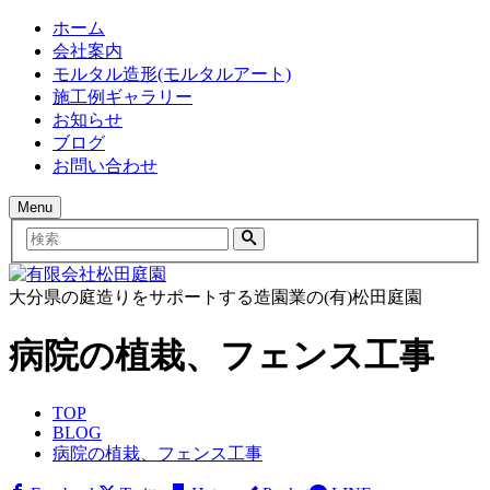
ホーム
会社案内
モルタル造形(モルタルアート)
施工例ギャラリー
お知らせ
ブログ
お問い合わせ
Menu
検
索
大分県の庭造りをサポートする造園業の(有)松田庭園
病院の植栽、フェンス工事
TOP
BLOG
病院の植栽、フェンス工事