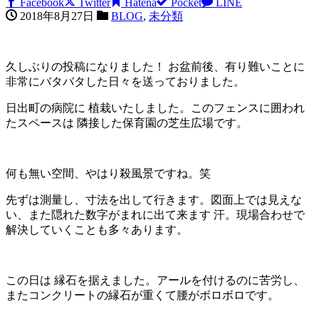
Facebook
Twitter
Hatena
Pocket
LINE
2018年8月27日
BLOG
,
未分類
久しぶりの投稿になりました！ お盆前後、有り難いことに
非常にバタバタした日々を送っておりました。
日出町の病院に 植栽いたしました。このフェンスに囲われ
たスペースは 隣接した保育園の芝生広場です。
何も無い空間、やはり殺風景ですね。笑
先ずは測量し、寸法を出して行きます。図面上では見えな
い、また隠れた数字がまれに出て来ます 汗。現場合わせで
解決していくことも多々あります。
この日は 縁石を据えました。アールを付けるのに苦労し、
またコンクリートの縁石が重くて腰がボロボロです。